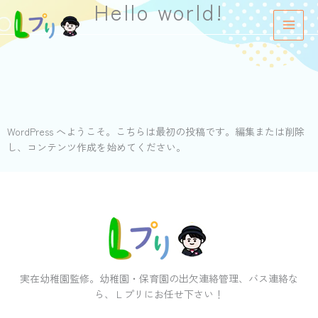
Hello world!
内
容
を
ス
キ
ッ
プ
WordPress へようこそ。こちらは最初の投稿です。編集または削除
し、コンテンツ作成を始めてください。
実在幼稚園監修。幼稚園・保育園の出欠連絡管理、バス連絡な
ら、Ｌプリにお任せ下さい！